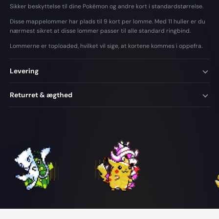
Sikker beskyttelse til dine Pokémon og andre kort i standardstørrelse.
Disse mappelommer har plads til 9 kort per lomme. Med 11 huller er du
nærmest sikret at disse lommer passer til alle standard ringbind.
Lommerne er toploaded, hvilket vil sige, at kortene kommes i oppefra.
Levering
Returret & ægthed