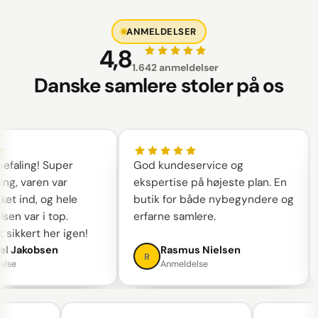
ANMELDELSER
4,8
1.642 anmeldelser
Danske samlere stoler på os
aling! Super
God kundeservice og
ng, varen var
ekspertise på højeste plan. En
t ind, og hele
butik for både nybegyndere og
en var i top.
erfarne samlere.
sikkert her igen!
l Jakobsen
Rasmus Nielsen
R
se
Anmeldelse