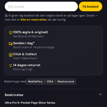
Få besked
📩 Vi giver dig besked når den valgte stand er på lager igen. Gratis —
men det er
ikke en reservation
, så vær hurtig.
100% ægte & originalt
Verificeret af Matraws
Sendes i dag*
Bestil inden kl. 14 på hverdage
Click & Collect
Hent i København
14 dages returret
Nemt og trygt
Betal trygt med
MobilePay
VISA
Mastercard
Beskrivelse
Ultra Pro 9-Pocket Page Silver Series