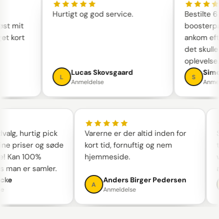
Hurtigt og god service.
Bestilte
løst mit
booster
get kort
ankom ef
det skul
oplevels
en
Lucas Skovsgaard
Sim
L
S
Anmeldelse
Anm
alg, hurtig pick
Varerne er der altid inden for
Sk
ne priser og søde
kort tid, fornuftig og nem
ta
 Kan 100%
hjemmeside.
w
 man er samler.
an
ke
Anders Birger Pedersen
A
Anmeldelse