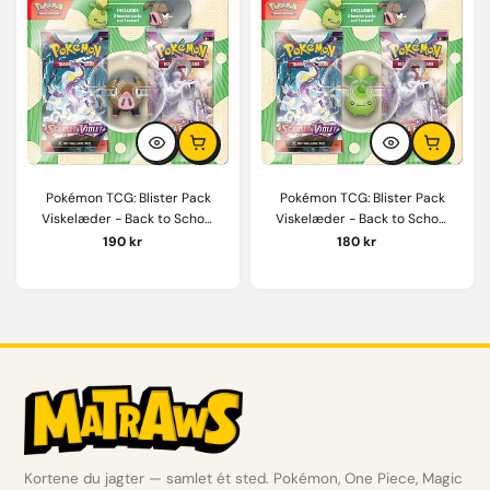
Læg i kurv
Læg i kur
Pokémon TCG: Blister Pack
Pokémon TCG: Blister Pack
Viskelæder - Back to School
Viskelæder - Back to School
2023 : Lechonk
2023 : Smoliv
190 kr
180 kr
Kortene du jagter — samlet ét sted. Pokémon, One Piece, Magic