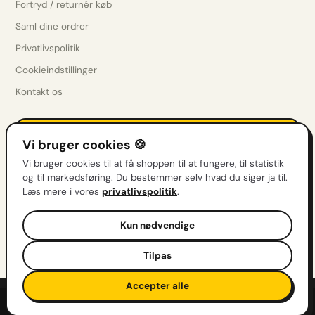
Fortryd / returnér køb
Saml dine ordrer
Privatlivspolitik
Cookieindstillinger
Kontakt os
Få drops før alle andre
Vi bruger cookies 🍪
Nye sæt, restocks & tilbud direkte i indbakken.
Vi bruger cookies til at få shoppen til at fungere, til statistik
og til markedsføring. Du bestemmer selv hvad du siger ja til.
Tilmeld
Læs mere i vores
privatlivspolitik
.
Kun nødvendige
Admiralgade 20, 1066 København
MobilePay
VISA
Mastercard
Tilpas
Accepter alle
© 2026 Mega Matraws ApS · CVR 44850575 · 100% ægte & originalt
Sorter efter
Lavet af
Oaksmond