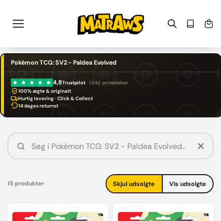
Gå til
indhold
Pokémon TCG: SV2 - Paldea Evolved
4,8
Trustpilot
· 1.642 anmeldelser
100% ægte & originalt
Hurtig levering · Click & Collect
14 dages returret
15 produkter
Skjul udsolgte
Vis udsolgte