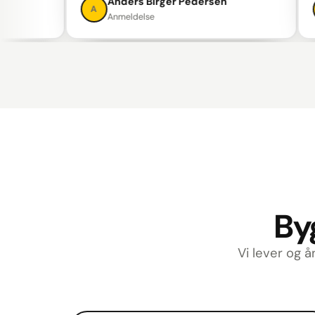
Anders Birger Pedersen
A
C
Anmeldelse
Byg
Vi lever og å