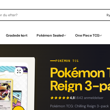
R
Gradede kort
Pokémon Sealed
One Piece TCG
POKÉMON TCG
Pokémon T
Reign 3-pa
4,8
1.642 anmeldelser
Pokémon TCG: Chilling Reign 3-pack B