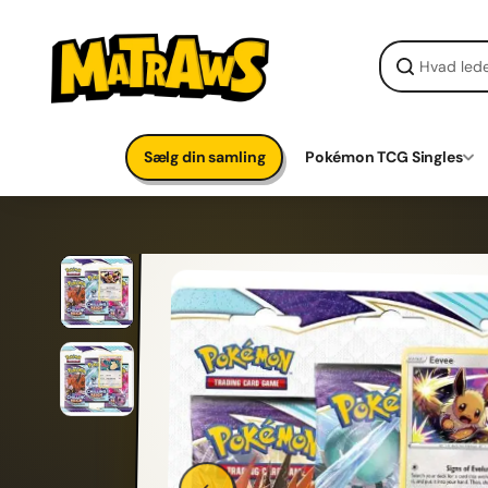
Gå til
indhold
Sælg din samling
Pokémon TCG Singles