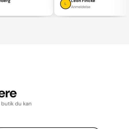
Leon Fincke
L
Anmeldelse
lere
n butik du kan