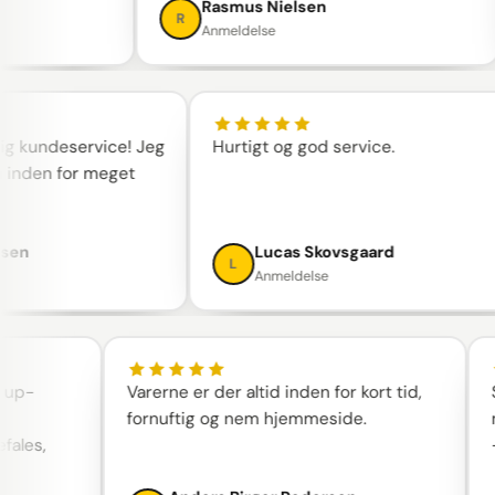
Rasmus Nielsen
R
Anmeldelse
lagelig kundeservice! Jeg
Hurtigt og god service.
oblem inden for meget
smussen
Lucas Skovsgaard
L
Anmeldelse
Varerne er der altid inden for kort tid,
Skønne
fornuftig og nem hjemmeside.
med. F
,
— kæm