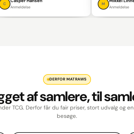
Casper Hansen
Mikkel Linneberg
M
Anmeldelse
Anmeldelse
DERFOR MATRAWS
get af samlere, til sam
nder TCG. Derfor får du fair priser, stort udvalg og e
besøge.