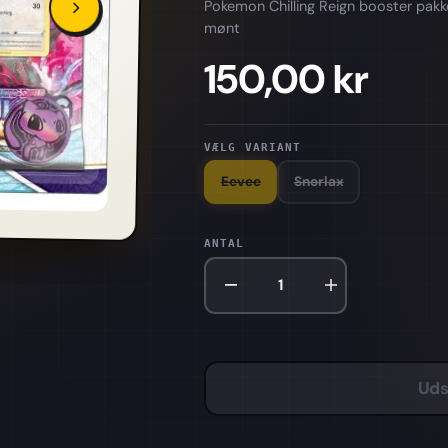
Pokemon Chilling Reign booster pakk
mønt
150,00 kr
VÆLG VARIANT
Eevee
Snorlax
ANTAL
Uds