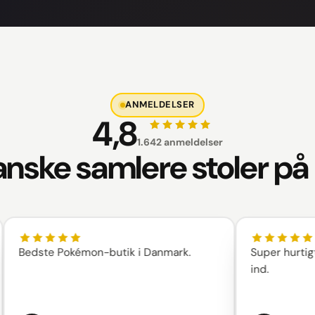
ANMELDELSER
4,8
1.642 anmeldelser
nske samlere stoler på
edste Pokémon-butik i Danmark.
Super hurtigt og g
ind.