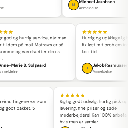
Michael Jakobsen
M
Anmeldelse
roligt god og hurtig service, når man
Hurtig og upåklage
river til dem på mail. Matraws er så
fik løst mit probl
jælpsomme og værdsætter deres
kort tid.
under.
Anne-Marie B. Solgaard
Jakob Rasmu
A
J
Anmeldelse
Anmeldelse
. Tingene var som
Rigtig godt udvalg, hurtig pick up-
dt pakket. 5
levering, fine priser og søde
medarbejdere! Kan 100% anbefales,
hvis man er samler.