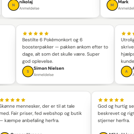
nikolaj
Mark
N
M
Anmeldelse
Anmeldelse
Bestilte 6 Pokémonkort og 6
Ut
boosterpakker — pakken ankom efter to
sk
dage, alt som det skulle være. Super
h
god oplevelse.
k
Simon Nielsen
S
Anmeldelse
 mennesker, der er til at tale
God og hurtig service
air priser, fed webshop og butik
beskrevet og rigtig go
pe anbefaling herfra.
stjerner herfra.