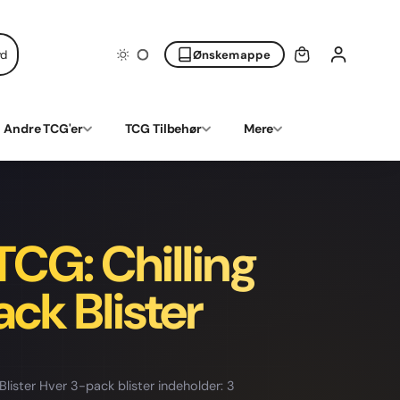
yd
Ønskemappe
Andre TCG'er
TCG Tilbehør
Mere
CG: Chilling
ck Blister
lister Hver 3-pack blister indeholder: 3