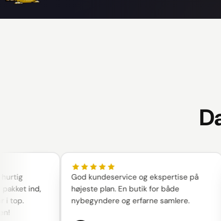
Da
ig
God kundeservice og ekspertise på
B
et ind,
højeste plan. En butik for både
p.
nybegyndere og erfarne samlere.