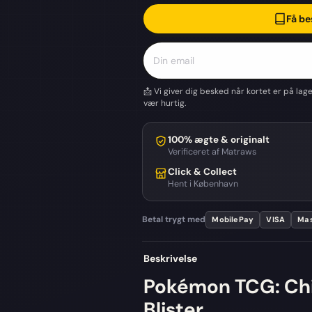
Få be
📩 Vi giver dig besked når kortet er på lag
vær hurtig.
100% ægte & originalt
Verificeret af Matraws
Click & Collect
Hent i København
Betal trygt med
MobilePay
VISA
Mas
Beskrivelse
Pokémon TCG: Chi
Blister