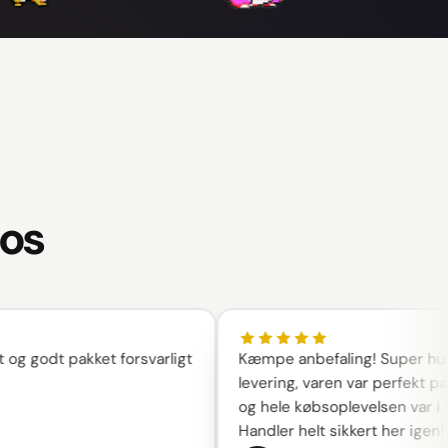
 os
odt pakket forsvarligt
Kæmpe anbefaling! Super hurtig
levering, varen var perfekt pakket 
og hele købsoplevelsen var i top.
Handler helt sikkert her igen!