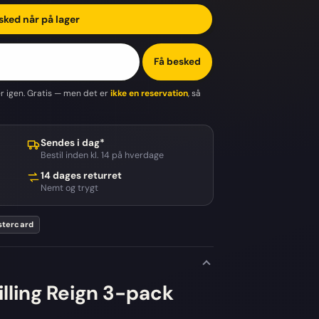
sked når på lager
Få besked
er igen. Gratis — men det er
ikke en reservation
, så
Sendes i dag*
Bestil inden kl. 14 på hverdage
14 dages returret
Nemt og trygt
tercard
lling Reign 3-pack