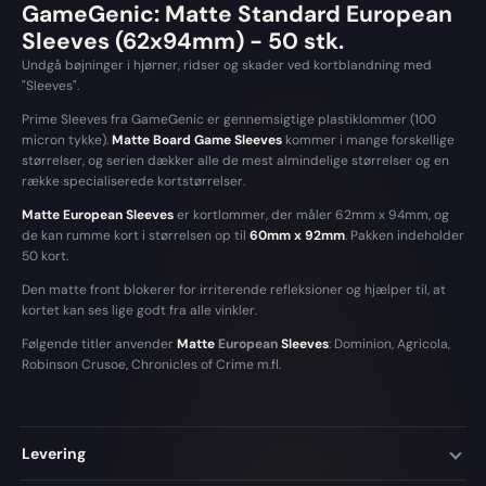
GameGenic: Matte Standard European
Sleeves (62x94mm) - 50 stk.
Undgå bøjninger i hjørner, ridser og skader ved kortblandning med
"Sleeves".
Prime Sleeves fra GameGenic er gennemsigtige plastiklommer (100
micron tykke).
Matte Board Game Sleeves
kommer i mange forskellige
størrelser, og serien dækker alle de mest almindelige størrelser og en
række specialiserede kortstørrelser.
Matte European Sleeves
er kortlommer, der måler 62mm x 94mm, og
de kan rumme kort i størrelsen op til
60mm x 92mm
. Pakken indeholder
50 kort.
Den matte front blokerer for irriterende refleksioner og hjælper til, at
kortet kan ses lige godt fra alle vinkler.
Følgende titler anvender
Matte
European
Sleeves
: Dominion, Agricola,
Robinson Crusoe, Chronicles of Crime m.fl.
Levering