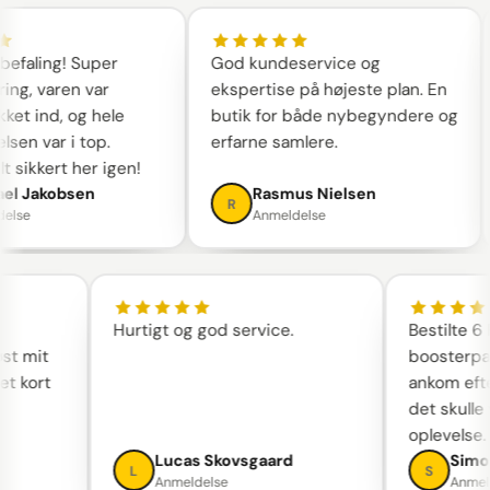
faling! Super
God kundeservice og
ing, varen var
ekspertise på højeste plan. En
et ind, og hele
butik for både nybegyndere og
en var i top.
erfarne samlere.
 sikkert her igen!
l Jakobsen
Rasmus Nielsen
R
lse
Anmeldelse
Hurtigt og god service.
Bestilte
løst mit
boosterp
get kort
ankom eft
det skull
oplevelse
n
Lucas Skovsgaard
Sim
L
S
Anmeldelse
Anme