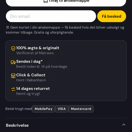
Tilføj til ønskemappe
Få besked
📒 Gem kortet i din ønskemappe — få besked hvis det bliver udsolgt og
kommer tilbage. Gratis og uforpligtende.
100% ægte & originalt
Verificeret af Matraws
Sendes i dag*
Bestil inden kl. 14 på hverdage
Click & Collect
Hent i København
14 dages returret
Nemt og trygt
Betal trygt med
MobilePay
VISA
Mastercard
Beskrivelse