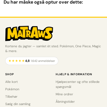
Du har måske også optur over dette:
Kortene du jagter — samlet ét sted. Pokémon, One Piece, Magic
& mere.
4,8
★★★★★
· 1.642 anmeldelser
SHOP
HJÆLP & INFORMATION
Alle kort
Hjælpecenter og ofte stillede
spørgsmål
Pokémon
Mine ordrer
Tilbehør
Åbningstider
Sælg din samling