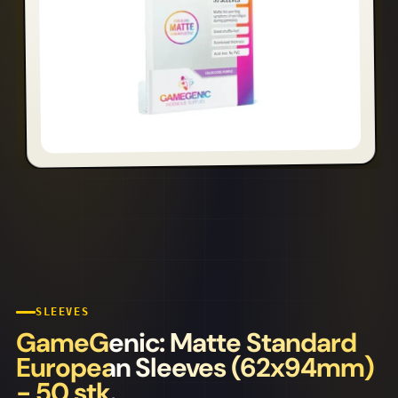
SLEEVES
GameGenic: Matte Standard
European Sleeves (62x94mm)
- 50 stk.