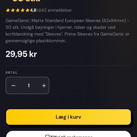
4,8
1.642 anmeldelser
GameGenic: Matte Standard European Sleeves (62x94mm) -
50 stk. Undgå bøjninger i hjørner, ridser og skader ved
kortblandning med "Sleeves". Prime Sleeves fra GameGenic er
gennemsigtige plastiklommer...
29,95 kr
ANTAL
Læg i kurv