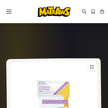
Gå til
indhold