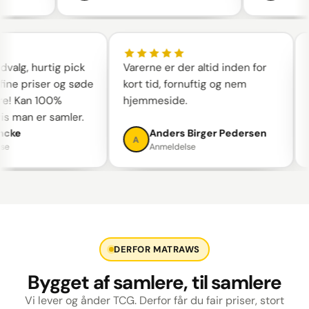
valg, hurtig pick
Varerne er der altid inden for
S
ine priser og søde
kort tid, fornuftig og nem
t
! Kan 100%
hjemmeside.
w
s man er samler.
a
cke
Anders Birger Pedersen
A
e
Anmeldelse
DERFOR MATRAWS
Bygget af samlere, til samlere
Vi lever og ånder TCG. Derfor får du fair priser, stort