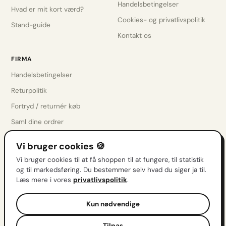
Handelsbetingelser
Hvad er mit kort værd?
Cookies- og privatlivspolitik
Stand-guide
Kontakt os
FIRMA
Handelsbetingelser
Returpolitik
Fortryd / returnér køb
Saml dine ordrer
Privatlivspolitik
Vi bruger cookies 🍪
Cookieindstillinger
Vi bruger cookies til at få shoppen til at fungere, til statistik
Kontakt os
og til markedsføring. Du bestemmer selv hvad du siger ja til.
Læs mere i vores
privatlivspolitik
.
Få drops før alle andre
Kun nødvendige
Nye sæt, restocks & tilbud direkte i indbakken.
Tilpas