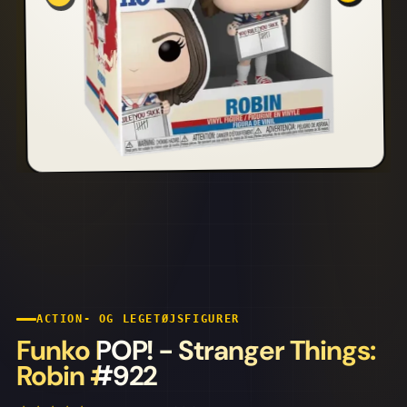
ACTION- OG LEGETØJSFIGURER
Funko POP! - Stranger Things:
Robin #922