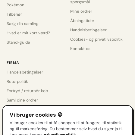
spørgsmål
Pokémon
Mine ordrer
Tilbehør
Åbningstider
Sælg din samling
Handelsbetingelser
Hvad er mit kort værd?
Cookies- og privatlivspolitik
Stand-guide
Kontakt os
FIRMA
Handelsbetingelser
Returpolitik
Fortryd / returnér køb
Saml dine ordrer
Privatlivspolitik
Vi bruger cookies 🍪
Cookieindstillinger
Vi bruger cookies til at få shoppen til at fungere, til statistik
Kontakt os
og til markedsføring. Du bestemmer selv hvad du siger ja til.
Læs mere i vores
privatlivspolitik
.