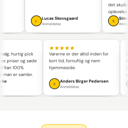
det skul
oplevels
en
Lucas Skovsgaard
Sim
L
S
Anmeldelse
Anm
alg, hurtig pick
Varerne er der altid inden for
Sk
ne priser og søde
kort tid, fornuftig og nem
ta
 Kan 100%
hjemmeside.
we
 man er samler.
an
ke
Anders Birger Pedersen
A
Anmeldelse