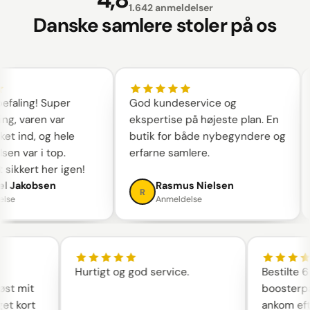
1.642 anmeldelser
Danske samlere stoler på os
aling! Super
God kundeservice og
ng, varen var
ekspertise på højeste plan. En
t ind, og hele
butik for både nybegyndere og
n var i top.
erfarne samlere.
sikkert her igen!
 Jakobsen
Rasmus Nielsen
R
se
Anmeldelse
Hurtigt og god service.
Bestilte
 løst mit
booster
get kort
ankom ef