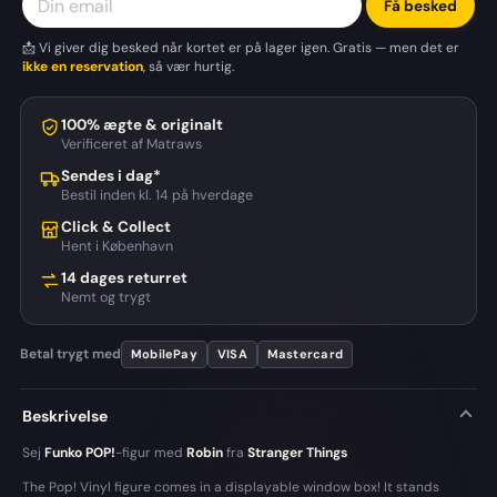
Få besked
📩 Vi giver dig besked når kortet er på lager igen. Gratis — men det er
ikke en reservation
, så vær hurtig.
100% ægte & originalt
Verificeret af Matraws
Sendes i dag*
Bestil inden kl. 14 på hverdage
Click & Collect
Hent i København
14 dages returret
Nemt og trygt
Betal trygt med
MobilePay
VISA
Mastercard
Beskrivelse
Sej
Funko POP!
-figur med
Robin
fra
Stranger Things
The Pop! Vinyl figure comes in a displayable window box! It stands