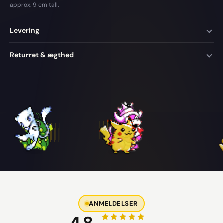
approx. 9 cm tall.
Levering
Returret & ægthed
ANMELDELSER
4,8