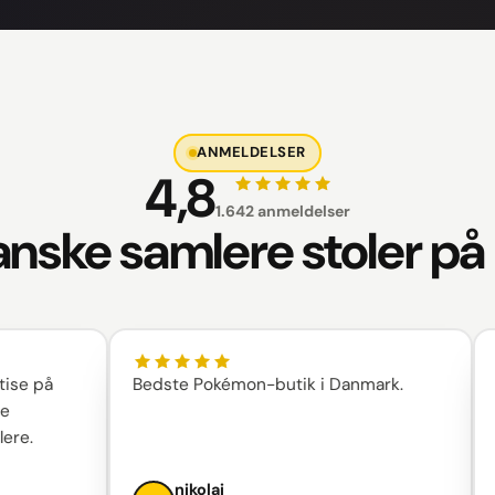
ANMELDELSER
4,8
1.642 anmeldelser
nske samlere stoler på
på
Bedste Pokémon-butik i Danmark.
Supe
ind.
nikolaj