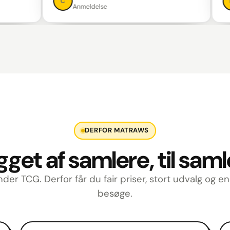
C
M
Anmeldelse
An
DERFOR MATRAWS
get af samlere, til sam
nder TCG. Derfor får du fair priser, stort udvalg og e
besøge.