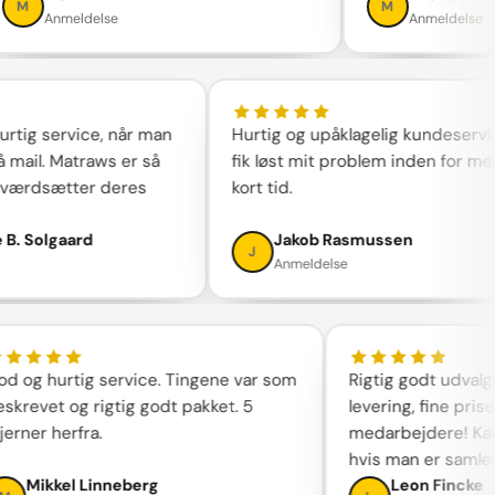
M
Anmeldelse
Anmeldelse
og hurtig service, når man
Hurtig og upåklagelig kundes
em på mail. Matraws er så
fik løst mit problem inden fo
og værdsætter deres
kort tid.
rie B. Solgaard
Jakob Rasmussen
J
se
Anmeldelse
hurtig service. Tingene var som
Rigtig godt udvalg, hurt
et og rigtig godt pakket. 5
levering, fine priser og
r herfra.
medarbejdere! Kan 100
hvis man er samler.
kkel Linneberg
Leon Fincke