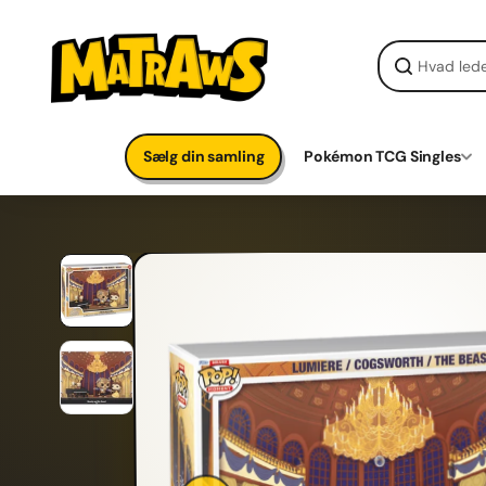
Gå til
indhold
Sælg din samling
Pokémon TCG Singles