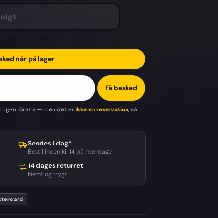
olgt
sked når på lager
Få besked
er igen. Gratis — men det er
ikke en reservation
, så
Sendes i dag*
Bestil inden kl. 14 på hverdage
14 dages returret
Nemt og trygt
tercard