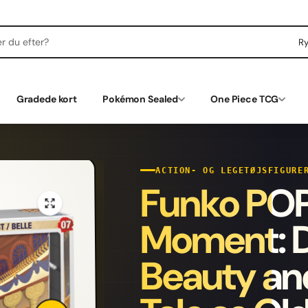
R
Gradede kort
Pokémon Sealed
One Piece TCG
ACTION- OG LEGETØJSFIGURE
Funko POP
Moment: D
Beauty and