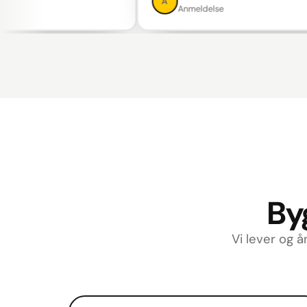
A
Anmeldelse
Byg
Vi lever og å