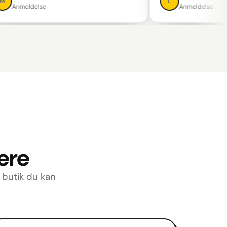
L
meldelse
Anmeldelse
lere
n butik du kan