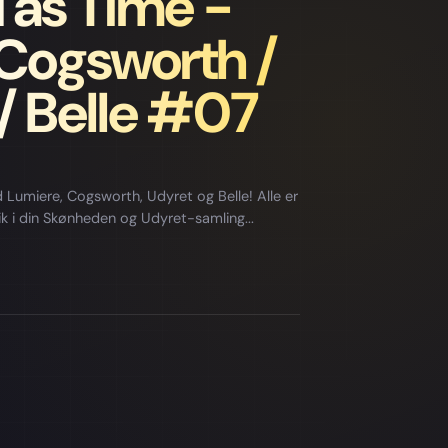
d as Time -
 Cogsworth /
/ Belle #07
 Lumiere, Cogsworth, Udyret og Belle! Alle er
ik i din Skønheden og Udyret-samling...