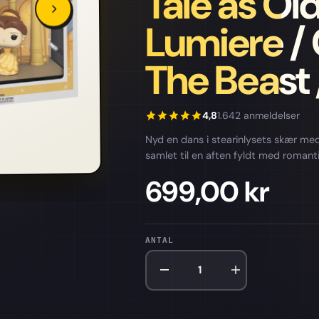
Tale as Ol
Lumiere /
The Beast 
4,8
1.642 anmeldelser
Nyd en dans i stearinlysets skær med
samlet til en aften fyldt med romant
699,00 kr
ANTAL