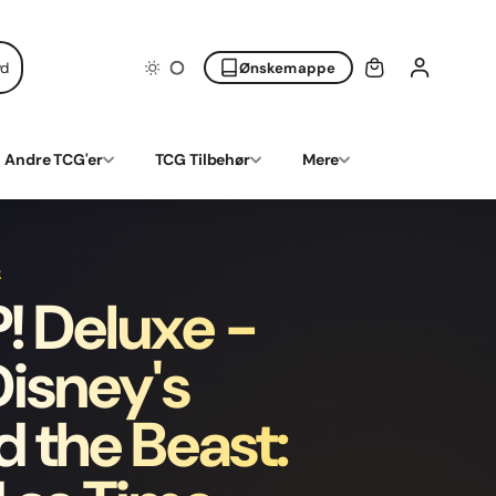
yd
Ønskemappe
Andre TCG'er
TCG Tilbehør
Mere
R
! Deluxe -
isney's
 the Beast: