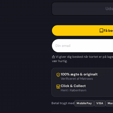
Uds
Få be
📩 Vi giver dig besked når kortet er på lag
vær hurtig.
100% ægte & originalt
Verificeret af Matraws
Click & Collect
Hent i København
Betal trygt med
MobilePay
VISA
Mas