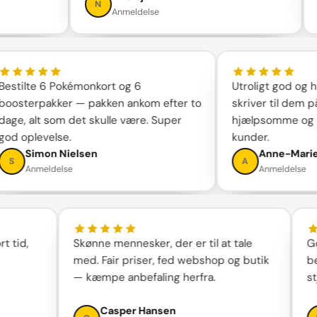
N
M
Anmeldelse
Bestilte 6 Pokémonkort og 6
Utroligt god 
boosterpakker — pakken ankom efter to
skriver til d
dage, alt som det skulle være. Super
hjælpsomme 
god oplevelse.
kunder.
Simon Nielsen
Anne-Ma
S
A
Anmeldelse
Anmeldel
,
Skønne mennesker, der er til at tale
God og 
med. Fair priser, fed webshop og butik
beskrev
— kæmpe anbefaling herfra.
stjerne
Casper Hansen
Mi