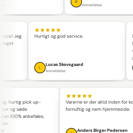
R
Anmeldelse
deservice! Jeg
Hurtigt og god service.
n for meget
Lucas Skovsgaard
L
Anmeldelse
hurtig pick up-
Varerne er der altid inden for kort tid
 og søde
fornuftig og nem hjemmeside.
100% anbefales,
Anders Birger Pedersen