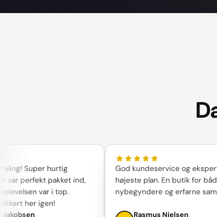
Da
! Super hurtig
God kundeservice og ekspertise 
r perfekt pakket ind,
højeste plan. En butik for både
elsen var i top.
nybegyndere og erfarne samlere.
rt her igen!
obsen
Rasmus Nielsen