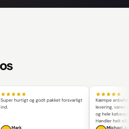
 os
r hurtigt og godt pakket forsvarligt
Kæmpe anbefaling! S
levering, varen var p
og hele købsoplevelse
Handler helt sikkert 
Mark
Michael Jakobs