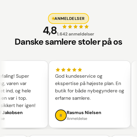
ANMELDELSER
4,8
1.642 anmeldelser
Danske samlere stoler på os
ling! Super
God kundeservice og
B
g, varen var
ekspertise på højeste plan. En
 ind, og hele
butik for både nybegyndere og
 var i top.
erfarne samlere.
ikkert her igen!
 Jakobsen
Rasmus Nielsen
R
e
Anmeldelse