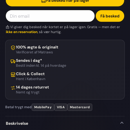
Få besked når på lager
Få besked
📩 Vi giver dig besked når kortet er på lager igen. Gratis — men det er
ikke en reservation
, så vær hurtig.
100% ægte & originalt
Verificeret af Matraws
Sendes i dag*
Bestil inden kl. 14 på hverdage
Click & Collect
Hent i København
14 dages returret
Nemt og trygt
Betal trygt med
MobilePay
VISA
Mastercard
Beskrivelse