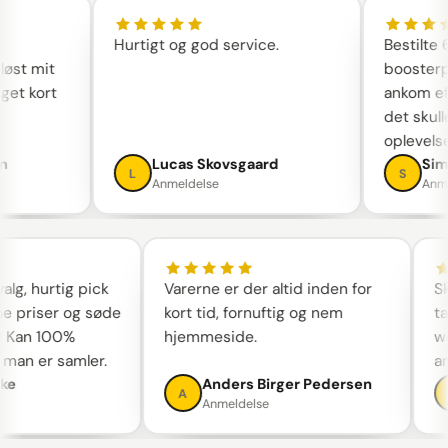
g
Hurtigt og god service.
Bestilt
 løst mit
booste
eget kort
ankom e
det sku
oplevel
en
Lucas Skovsgaard
Si
L
S
Anmeldelse
An
lg, hurtig pick
Varerne er der altid inden for
Skø
e priser og søde
kort tid, fornuftig og nem
tal
Kan 100%
hjemmeside.
we
man er samler.
anb
e
Anders Birger Pedersen
A
C
Anmeldelse