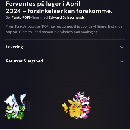
Forventes på lager i April
2024
- forsinkelser kan forekomme.
Sej
Funko POP!
-figur med
Edward Scissorhands
From Funko's popular 'POP!' series comes this cool vinyl figure. It stands
approx. 9 cm tall and comes in a window box packaging.
Levering
Returret & ægthed