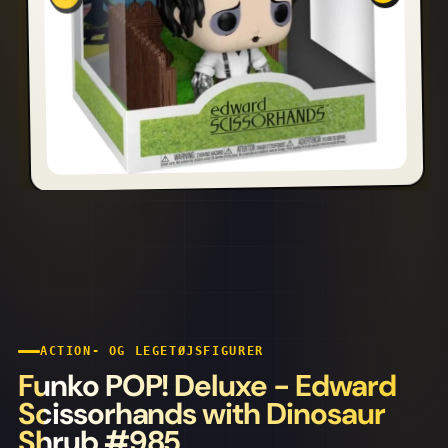
ACTION- OG LEGETØJSFIGURER
Funko POP! Deluxe - Edward
Scissorhands with Dinosaur
Shrub #985