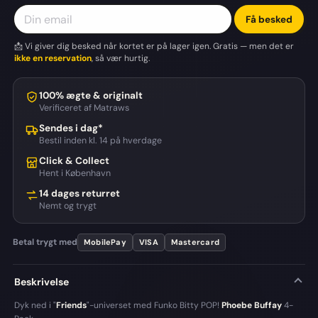
Få besked
📩 Vi giver dig besked når kortet er på lager igen. Gratis — men det er
ikke en reservation
, så vær hurtig.
100% ægte & originalt
Verificeret af Matraws
Sendes i dag*
Bestil inden kl. 14 på hverdage
Click & Collect
Hent i København
14 dages returret
Nemt og trygt
Betal trygt med
MobilePay
VISA
Mastercard
Beskrivelse
Dyk ned i "
Friends
"-universet med Funko Bitty POP!
Phoebe Buffay
4-