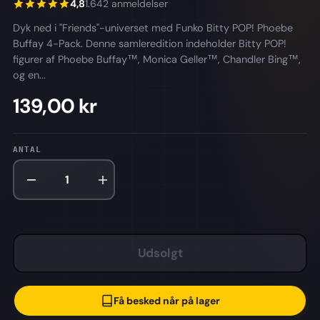
4,8
1.642 anmeldelser
Dyk ned i "Friends"-universet med Funko Bitty POP! Phoebe
Buffay 4-Pack. Denne samleredition indeholder Bitty POP!
figurer af Phoebe Buffay™, Monica Geller™, Chandler Bing™,
og en...
139,00 kr
ANTAL
Udsolgt
Få besked når på lager