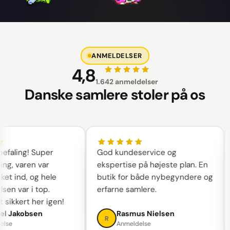
ANMELDELSER
4,8
1.642 anmeldelser
Danske samlere stoler på os
aling! Super
God kundeservice og
ng, varen var
ekspertise på højeste plan. En
t ind, og hele
butik for både nybegyndere og
n var i top.
erfarne samlere.
sikkert her igen!
l Jakobsen
Rasmus Nielsen
R
se
Anmeldelse