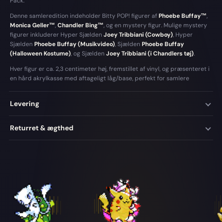
Pack.
Denne samleredition indeholder Bitty POP! figurer af
Phoebe Buffay™
,
Monica Geller™
,
Chandler Bing™
, og en mystery figur. Mulige mystery
figurer inkluderer Hyper Sjælden
Joey Tribbiani (Cowboy)
, Hyper
Sjælden
Phoebe Buffay (Musikvideo)
, Sjælden
Phoebe Buffay
(Halloween Kostume)
, og Sjælden
Joey Tribbiani (i Chandlers tøj)
.
Hver figur er ca. 2,3 centimeter høj, fremstillet af vinyl, og præsenteret i
en hård akrylkasse med aftageligt låg/base, perfekt for samlere
Levering
Returret & ægthed