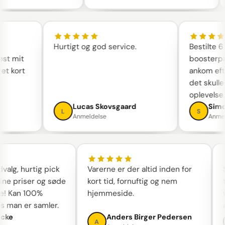
Hurtigt og god service.
Bestilte
løst mit
booster
get kort
ankom ef
det skul
oplevels
en
Lucas Skovsgaard
Sim
L
S
Anmeldelse
Anm
alg, hurtig pick
Varerne er der altid inden for
Sk
ne priser og søde
kort tid, fornuftig og nem
ta
 Kan 100%
hjemmeside.
w
 man er samler.
an
ke
Anders Birger Pedersen
A