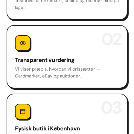
Tusindvis af enkeltkort, sealed og tilbehør altid på
lager.
02
Transparent vurdering
Vi viser præcis, hvordan vi prissætter —
Cardmarket, eBay og auktioner.
03
Fysisk butik i København