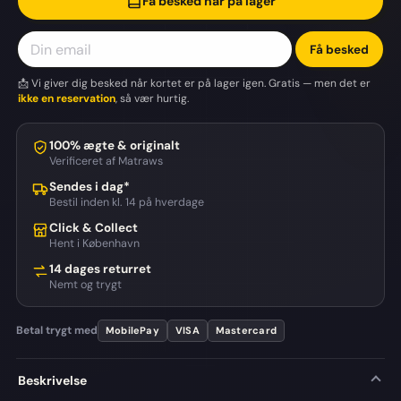
Få besked når på lager
Få besked
📩 Vi giver dig besked når kortet er på lager igen. Gratis — men det er
ikke en reservation
, så vær hurtig.
100% ægte & originalt
Verificeret af Matraws
Sendes i dag*
Bestil inden kl. 14 på hverdage
Click & Collect
Hent i København
14 dages returret
Nemt og trygt
Betal trygt med
MobilePay
VISA
Mastercard
Beskrivelse