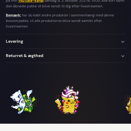
på min
YouTube-kanal
søndag d. 3. oktober 2021 kl. 15:00. Alle kort samt
den åbnede pakke vil blive sendt til dig efter livestreamen.
Bemærk:
har du købt andre produkter i sammenhæng med denne
boosterpakke, vil alle produkterne blive sendt samlet efter
livestreamen.
Levering
Returret & ægthed