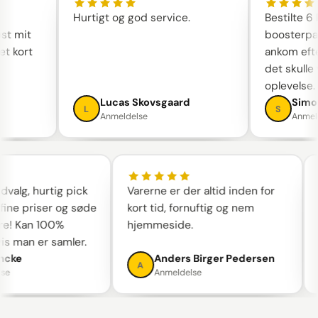
Hurtigt og god service.
Bestilte
løst mit
boosterp
get kort
ankom eft
det skul
oplevelse
n
Lucas Skovsgaard
Sim
L
S
Anmeldelse
Anme
alg, hurtig pick
Varerne er der altid inden for
S
ine priser og søde
kort tid, fornuftig og nem
t
! Kan 100%
hjemmeside.
w
s man er samler.
a
cke
Anders Birger Pedersen
A
e
Anmeldelse