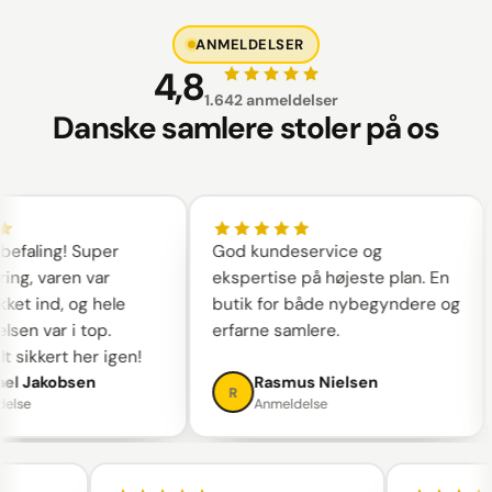
ANMELDELSER
4,8
1.642 anmeldelser
Danske samlere stoler på os
aling! Super
God kundeservice og
ng, varen var
ekspertise på højeste plan. En
et ind, og hele
butik for både nybegyndere og
en var i top.
erfarne samlere.
 sikkert her igen!
l Jakobsen
Rasmus Nielsen
R
lse
Anmeldelse