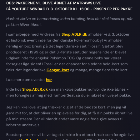
OBS: PAKKERNE VIL BLIVE ÅBNET AF MATRAWS LIVE
PÅ YOUTUBE SØNDAG D. 3. OKTOBER KL. 15:00 - PRISEN ER PER PAKKE
Husk at skrive en bemærkning inden betaling, hvis det skal læses op, når
pakken bliver åbnet.
I samarbejde med Andreas fra
Shop.ADLR.dk
afholder vi d. 3. oktober
et historisk event inde for den danske Pokémonhobby! Vi afholder
nemlig en box break på det legendariske sæt; "Fossil". Sættet blev
produceret i 1999 og er det 3.-første sæt, der nogensinde er blevet
udgivet inde for engelsk Pokémon TCG. Og denne boks har været
forseglet lige siden! I Fossil er der chancer for sjældne holo-kort som
f.eks. det legendariske
Gengar-kort
og mange, mange flere fede kort!
Læs mere om eventet
her
.
Inde hos
Shop.ADLR.dk
kan man købe pakkerne, hvor de ikke åbnes -
men forsegles af mig med TamperSeal, så du er sikret en uvejet pakke.
Jeg kan ikke love, at jeg trækker dig et af de bedste kort, men jeg vil
gøre mit for, at det bliver en oplevelse for dig, at få din pakke åbnet live
på min stream. Der vil blandt andet være nogle fede give aways til
køberne undervejs!
Boosterpakkerne vil blive taget direkte fra et box break som foregår live