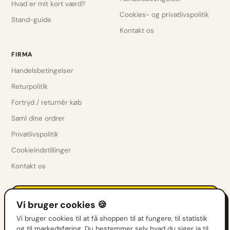
Hvad er mit kort værd?
Cookies- og privatlivspolitik
Stand-guide
Kontakt os
FIRMA
Handelsbetingelser
Returpolitik
Fortryd / returnér køb
Saml dine ordrer
Privatlivspolitik
Cookieindstillinger
Kontakt os
Få drops før alle andre
Vi bruger cookies 🍪
Nye sæt, restocks & tilbud direkte i indbakken.
Vi bruger cookies til at få shoppen til at fungere, til statistik
og til markedsføring. Du bestemmer selv hvad du siger ja til.