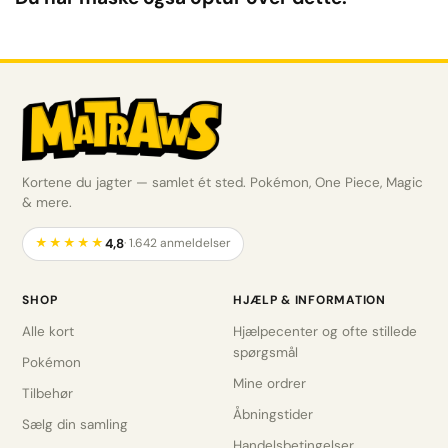
Kortene du jagter — samlet ét sted. Pokémon, One Piece, Magic
& mere.
4,8
★★★★★
· 1.642 anmeldelser
SHOP
HJÆLP & INFORMATION
Alle kort
Hjælpecenter og ofte stillede
spørgsmål
Pokémon
Mine ordrer
Tilbehør
Åbningstider
Sælg din samling
Handelsbetingelser