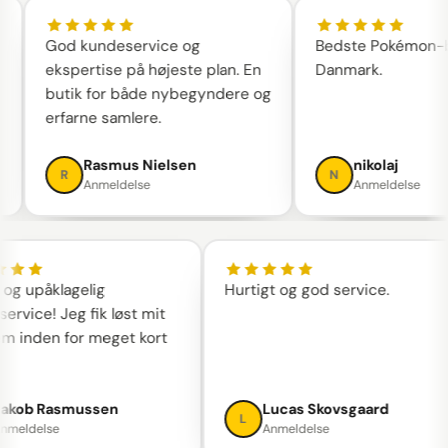
God kundeservice og
Bedste Pokémon-but
ekspertise på højeste plan. En
Danmark.
butik for både nybegyndere og
erfarne samlere.
Rasmus Nielsen
nikolaj
R
N
Anmeldelse
Anmeldelse
ig og upåklagelig
Hurtigt og god service.
eservice! Jeg fik løst mit
lem inden for meget kort
Jakob Rasmussen
Lucas Skovsgaard
L
Anmeldelse
Anmeldelse