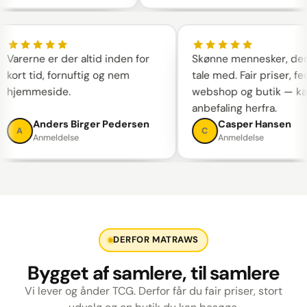
arerne er der altid inden for
Skønne mennesker, der er 
ort tid, fornuftig og nem
tale med. Fair priser, fed
hjemmeside.
webshop og butik — kæ
anbefaling herfra.
Anders Birger Pedersen
Casper Hansen
A
C
Anmeldelse
Anmeldelse
DERFOR MATRAWS
Bygget af samlere, til samlere
Vi lever og ånder TCG. Derfor får du fair priser, stort