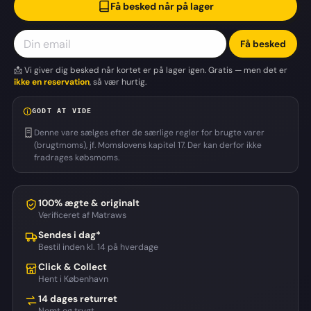
Få besked når på lager
Få besked
📩 Vi giver dig besked når kortet er på lager igen. Gratis — men det er
ikke en reservation
, så vær hurtig.
GODT AT VIDE
Denne vare sælges efter de særlige regler for brugte varer
(brugtmoms), jf. Momslovens kapitel 17. Der kan derfor ikke
fradrages købsmoms.
100% ægte & originalt
Verificeret af Matraws
Sendes i dag*
Bestil inden kl. 14 på hverdage
Click & Collect
Hent i København
14 dages returret
Nemt og trygt