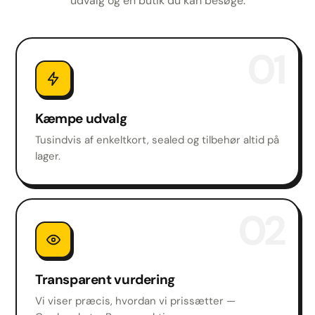
udvalg og en butik du kan besøge.
01
Kæmpe udvalg
Tusindvis af enkeltkort, sealed og tilbehør altid på
lager.
02
Transparent vurdering
Vi viser præcis, hvordan vi prissætter —