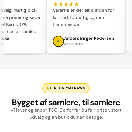
alg, hurtig pick
Varerne er der altid inden for
Sk
ne priser og søde
kort tid, fornuftig og nem
ta
! Kan 100%
hjemmeside.
w
s man er samler.
an
cke
Anders Birger Pedersen
A
Anmeldelse
DERFOR MATRAWS
Bygget af samlere, til samlere
Vi lever og ånder TCG. Derfor får du fair priser, stort
udvalg og en butik du kan besøge.