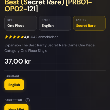
Best (Secret Rare) [PRB01-
OP02-121]
SPIL
SPROG
RARITY
One Piece
English
Secret Rare
4,8
1.642 anmeldelser
Expansion The Best Rarity Secret Rare Game One Piece
Category One Piece Single
37,00 kr
LANGUAGE
English
CONDITION
?
Near Mint