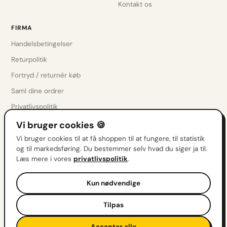
Kontakt os
FIRMA
Handelsbetingelser
Returpolitik
Fortryd / returnér køb
Saml dine ordrer
Privatlivspolitik
Cookieindstillinger
Vi bruger cookies 🍪
Kontakt os
Vi bruger cookies til at få shoppen til at fungere, til statistik
og til markedsføring. Du bestemmer selv hvad du siger ja til.
Læs mere i vores
privatlivspolitik
.
Få drops før alle andre
Kun nødvendige
Nye sæt, restocks & tilbud direkte i indbakken.
Tilpas
Tilmeld
Accepter alle