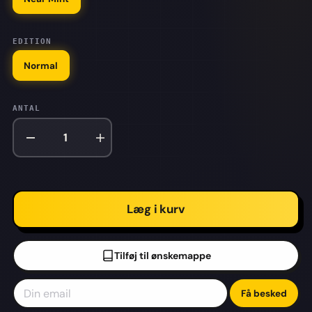
EDITION
Normal
ANTAL
Læg i kurv
Tilføj til ønskemappe
Få besked