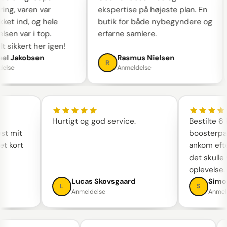
ng, varen var
ekspertise på højeste plan. En
et ind, og hele
butik for både nybegyndere og
en var i top.
erfarne samlere.
sikkert her igen!
l Jakobsen
Rasmus Nielsen
R
lse
Anmeldelse
Hurtigt og god service.
Bestilte
løst mit
booster
get kort
ankom ef
det skul
oplevelse
n
Lucas Skovsgaard
Sim
L
S
Anmeldelse
Anm