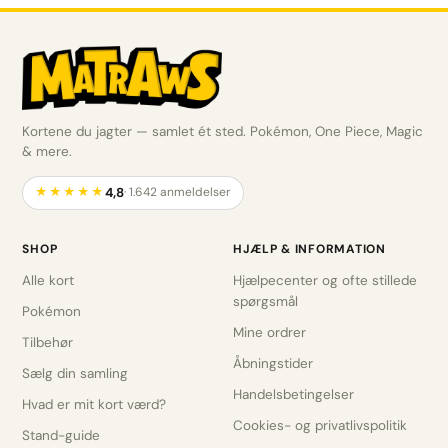
Kortene du jagter — samlet ét sted. Pokémon, One Piece, Magic
& mere.
4,8
★★★★★
· 1.642 anmeldelser
SHOP
HJÆLP & INFORMATION
Alle kort
Hjælpecenter og ofte stillede
spørgsmål
Pokémon
Mine ordrer
Tilbehør
Åbningstider
Sælg din samling
Handelsbetingelser
Hvad er mit kort værd?
Cookies- og privatlivspolitik
Stand-guide