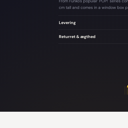
From Funko's popular 'POP!' series com
cm tall and comes in a window box p
Levering
Returret & ægthed