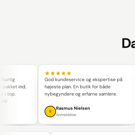
Da
ig
God kundeservice og ekspertise på
ket ind,
højeste plan. En butik for både
op.
nybegyndere og erfarne samlere.
Rasmus Nielsen
R
Anmeldelse