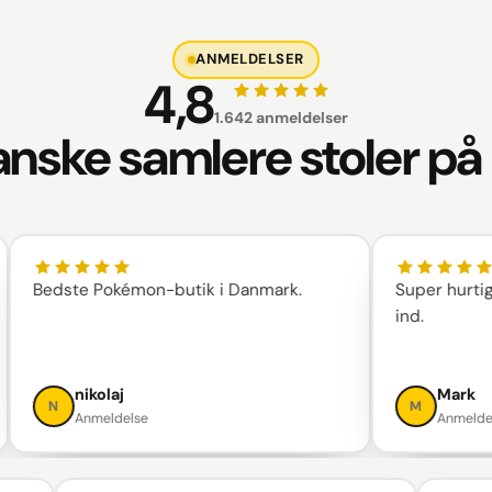
ANMELDELSER
4,8
1.642 anmeldelser
nske samlere stoler på
Bedste Pokémon-butik i Danmark.
Super hurtigt og 
ind.
nikolaj
Mark
N
M
Anmeldelse
Anmeldelse