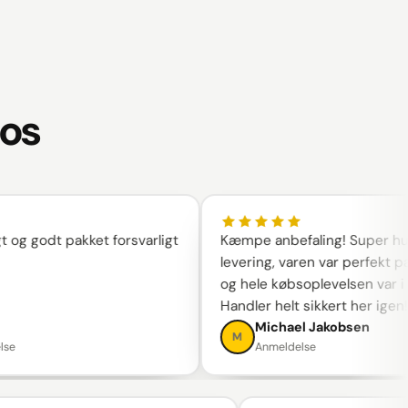
 os
godt pakket forsvarligt
Kæmpe anbefaling! Super hurtig
levering, varen var perfekt pakket
og hele købsoplevelsen var i top.
Handler helt sikkert her igen!
Michael Jakobsen
M
Anmeldelse