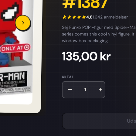
#1387
4,8
1.642 anmeldelser
Sej Funko POP!-figur med Spider-Man
series comes this cool vinyl figure. 
window box packaging.
135,00 kr
ANTAL
Uds