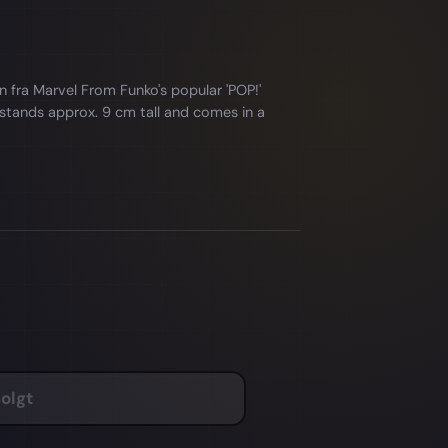
 fra Marvel From Funko's popular 'POP!'
It stands approx. 9 cm tall and comes in a
olgt