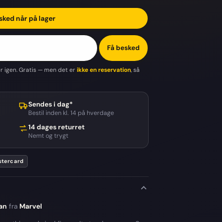
sked når på lager
Få besked
er igen. Gratis — men det er
ikke en reservation
, så
Sendes i dag*
Bestil inden kl. 14 på hverdage
14 dages returret
Nemt og trygt
tercard
an
fra
Marvel