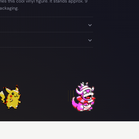
es this cool vinyl figure. It stands approx. 9
ackaging.