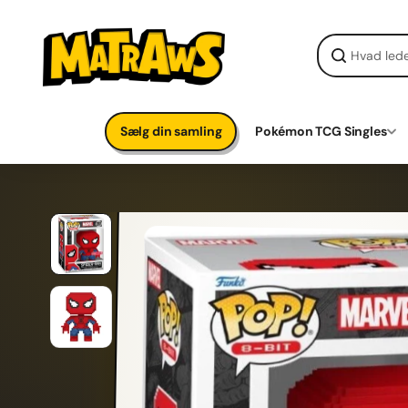
Gå til
indhold
Sælg din samling
Pokémon TCG Singles