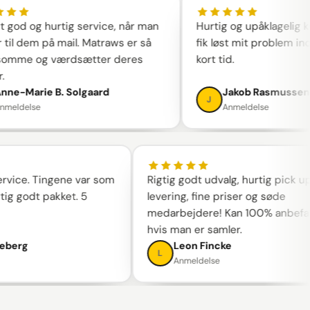
roligt god og hurtig service, når man
Hurtig og upåklage
river til dem på mail. Matraws er så
fik løst mit probl
ælpsomme og værdsætter deres
kort tid.
nder.
Anne-Marie B. Solgaard
Jakob Rasmu
A
J
Anmeldelse
Anmeldelse
. Tingene var som
Rigtig godt udvalg, hurtig pick up-
dt pakket. 5
levering, fine priser og søde
medarbejdere! Kan 100% anbefales,
hvis man er samler.
g
Leon Fincke
L
Anmeldelse