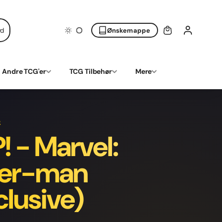
yd
Ønskemappe
Andre TCG'er
TCG Tilbehør
Mere
R
 - Marvel:
der-man
clusive)