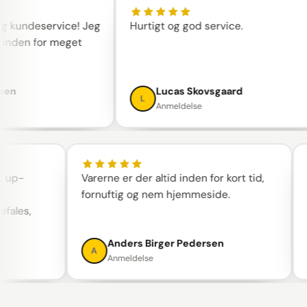
agelig kundeservice! Jeg
Hurtigt og god service.
oblem inden for meget
smussen
Lucas Skovsgaard
L
Anmeldelse
Varerne er der altid inden for kort tid,
Skønn
fornuftig og nem hjemmeside.
med. 
,
— kæm
Anders Birger Pedersen
A
C
Anmeldelse