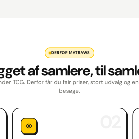
DERFOR MATRAWS
get af samlere, til sam
nder TCG. Derfor får du fair priser, stort udvalg og e
besøge.
02