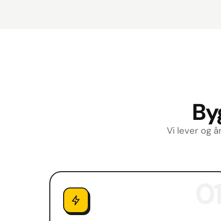
Byg
Vi lever og å
01