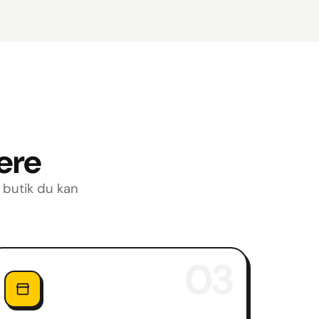
lere
n butik du kan
03