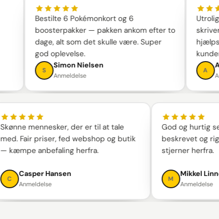
Bestilte 6 Pokémonkort og 6
Ut
boosterpakker — pakken ankom efter to
sk
dage, alt som det skulle være. Super
hj
god oplevelse.
ku
Simon Nielsen
S
Anmeldelse
e mennesker, der er til at tale
God og hurtig service
Fair priser, fed webshop og butik
beskrevet og rigtig go
pe anbefaling herfra.
stjerner herfra.
Casper Hansen
Mikkel Linneber
M
Anmeldelse
Anmeldelse