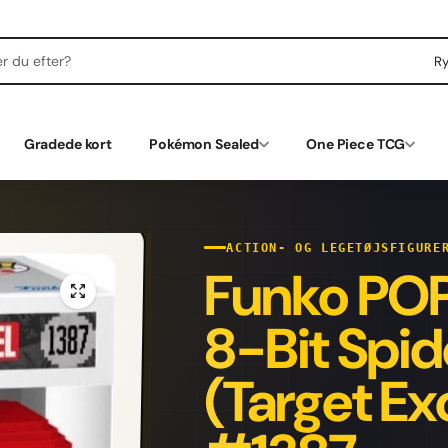
R
Gradede kort
Pokémon Sealed
One Piece TCG
ACTION- OG LEGETØJSFIGURE
Funko POP!
8-Bit Spi
(Target Ex