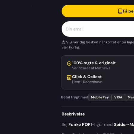
Få be
📩 Vi giver dig besked når kortet er på lag
vær hurtig.
100% ægte & originalt
Verificeret af Matraws
Click & Collect
Hent i København
Betal trygt med
MobilePay
VISA
Mas
Beskrivelse
Sej
Funko POP!
-figur med
Spider-M