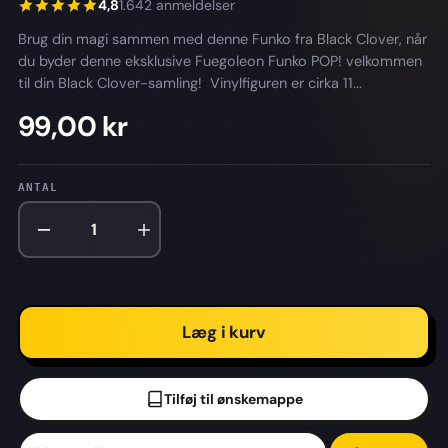
4,8
1.642 anmeldelser
Brug din magi sammen med denne Funko fra Black Clover, når
du byder denne eksklusive Fuegoleon Funko POP! velkommen
til din Black Clover-samling! Vinylfiguren er cirka 11...
99,00 kr
ANTAL
Læg i kurv
Tilføj til ønskemappe