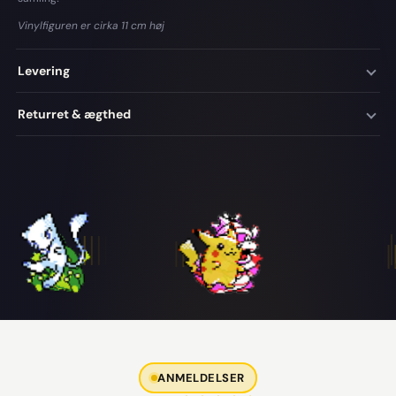
Vinylfiguren er cirka 11 cm høj
Levering
Returret & ægthed
ANMELDELSER