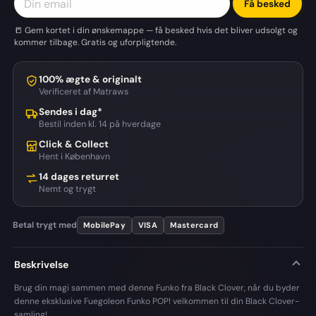
Få besked
📒 Gem kortet i din ønskemappe — få besked hvis det bliver udsolgt og
kommer tilbage. Gratis og uforpligtende.
100% ægte & originalt
Verificeret af Matraws
Sendes i dag*
Bestil inden kl. 14 på hverdage
Click & Collect
Hent i København
14 dages returret
Nemt og trygt
Betal trygt med
MobilePay
VISA
Mastercard
Beskrivelse
Brug din magi sammen med denne Funko fra Black Clover, når du byder
denne eksklusive Fuegoleon Funko POP! velkommen til din Black Clover-
samling!