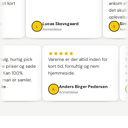
eget kort
ankom ef
det skul
oplevels
en
Lucas Skovsgaard
Si
L
S
Anmeldelse
Anm
lg, hurtig pick
Varerne er der altid inden for
Skø
e priser og søde
kort tid, fornuftig og nem
tal
 Kan 100%
hjemmeside.
we
man er samler.
anb
ke
Anders Birger Pedersen
A
Anmeldelse