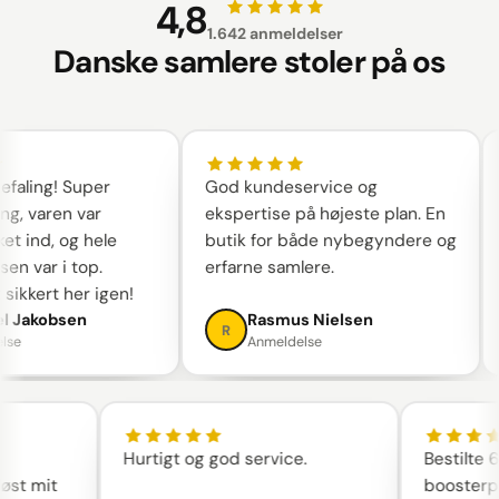
4,8
1.642 anmeldelser
Danske samlere stoler på os
ling! Super
God kundeservice og
g, varen var
ekspertise på højeste plan. En
t ind, og hele
butik for både nybegyndere og
n var i top.
erfarne samlere.
ikkert her igen!
 Jakobsen
Rasmus Nielsen
R
se
Anmeldelse
Hurtigt og god service.
Bestilt
 løst mit
booster