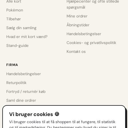
Alle kort
Hjælpecenter og ofte stillede
spørgsmål
Pokémon
Mine ordrer
Tilbehør
Åbningstider
Sælg din samling
Handelsbetingelser
Hvad er mit kort værd?
Cookies- og privatlivspolitik
Stand-guide
Kontakt os
FIRMA
Handelsbetingelser
Returpolitik
Fortryd / returnér køb
Saml dine ordrer
Privatlivspolitik
Vi bruger cookies 🍪
Cookieindstillinger
Vi bruger cookies til at få shoppen til at fungere, til statistik
Kontakt os
og til markedsføring. Du bestemmer selv hvad du siger ja til.