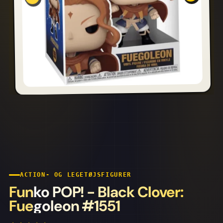
ACTION- OG LEGETØJSFIGURER
Funko POP! - Black Clover:
Fuegoleon #1551