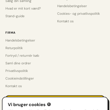
Sælg din samling
Handelsbetingelser
Hvad er mit kort værd?
Cookies- og privatlivspolitik
Stand-guide
Kontakt os
FIRMA
Handelsbetingelser
Returpolitik
Fortryd / returnér køb
Saml dine ordrer
Privatlivspolitik
Cookieindstillinger
Kontakt os
Få drops før alle andre
Vi bruger cookies 🍪
Nye sæt, restocks & tilbud direkte i indbakken.