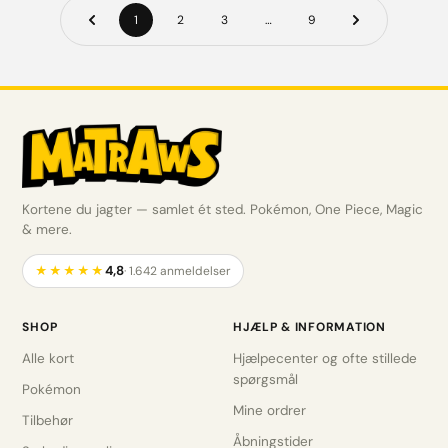
1
2
3
…
9
Kortene du jagter — samlet ét sted. Pokémon, One Piece, Magic
& mere.
4,8
★★★★★
· 1.642 anmeldelser
SHOP
HJÆLP & INFORMATION
Alle kort
Hjælpecenter og ofte stillede
spørgsmål
Pokémon
Mine ordrer
Tilbehør
Åbningstider