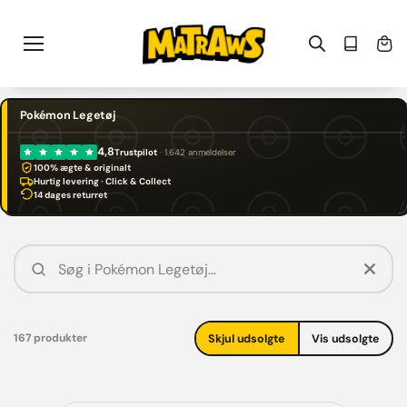
Gå til
indhold
Pokémon Legetøj
4,8
Trustpilot
· 1.642 anmeldelser
100% ægte & originalt
Hurtig levering · Click & Collect
14 dages returret
167 produkter
Skjul udsolgte
Vis udsolgte