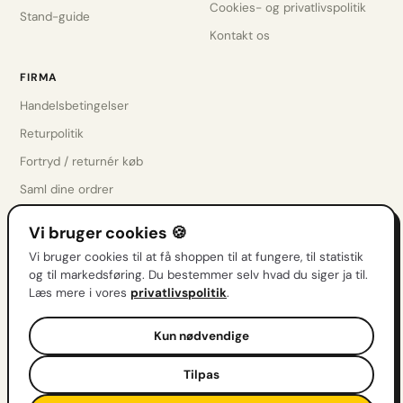
Cookies- og privatlivspolitik
Stand-guide
Kontakt os
FIRMA
Handelsbetingelser
Returpolitik
Fortryd / returnér køb
Saml dine ordrer
Privatlivspolitik
Vi bruger cookies 🍪
Cookieindstillinger
Vi bruger cookies til at få shoppen til at fungere, til statistik
Kontakt os
og til markedsføring. Du bestemmer selv hvad du siger ja til.
Læs mere i vores
privatlivspolitik
.
Få drops før alle andre
Kun nødvendige
Nye sæt, restocks & tilbud direkte i indbakken.
Tilpas
Tilmeld