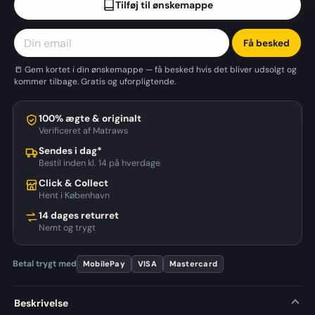
Tilføj til ønskemappe
Få besked
📒 Gem kortet i din ønskemappe — få besked hvis det bliver udsolgt og
kommer tilbage. Gratis og uforpligtende.
100% ægte & originalt
Verificeret af Matraws
Sendes i dag*
Bestil inden kl. 14 på hverdage
Click & Collect
Hent i København
14 dages returret
Nemt og trygt
Betal trygt med
MobilePay
VISA
Mastercard
Beskrivelse