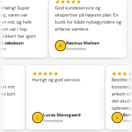
aling! Super
God kundeservice og
g, varen var
ekspertise på højeste plan. En
t ind, og hele
butik for både nybegyndere og
n var i top.
erfarne samlere.
sikkert her igen!
 Jakobsen
Rasmus Nielsen
R
se
Anmeldelse
Hurtigt og god service.
Bestilte
 løst mit
booster
get kort
ankom ef
det skul
oplevels
en
Lucas Skovsgaard
Si
L
S
Anmeldelse
Anm