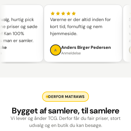
lg, hurtig pick
Varerne er der altid inden for
Sk
ne priser og søde
kort tid, fornuftig og nem
tal
 Kan 100%
hjemmeside.
we
 man er samler.
an
ke
Anders Birger Pedersen
A
Anmeldelse
DERFOR MATRAWS
Bygget af samlere, til samlere
Vi lever og ånder TCG. Derfor får du fair priser, stort
udvalg og en butik du kan besøge.