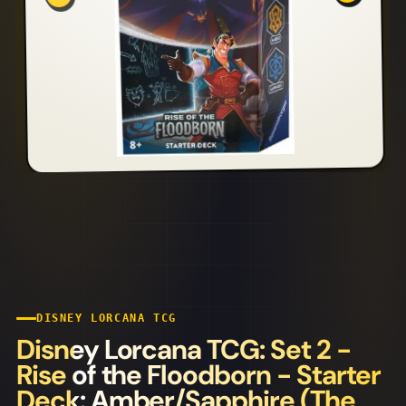
DISNEY LORCANA TCG
Disney Lorcana TCG: Set 2 -
Rise of the Floodborn - Starter
Deck: Amber/Sapphire (The