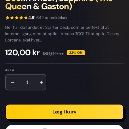
Queen & Gaston)
4,8
1.642 anmeldelser
Her har du fundet et Starter Deck, som er perfekt til at
komme i gang med at spille Lorcana TCG! Til at spille Disney
Lorcana, skal hver...
120,00 kr
33% Off
180,00 kr
ANTAL
Læg i kurv